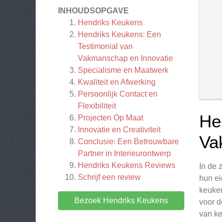
INHOUDSOPGAVE
Hendriks Keukens
Hendriks Keukens: Een
Testimonial van
Vakmanschap en Innovatie
Specialisme en Maatwerk
Kwaliteit en Afwerking
Persoonlijk Contact en
Flexibiliteit
He
Projecten Op Maat
Innovatie en Creativiteit
Va
Conclusie: Een Betrouwbare
Partner in Interieurontwerp
Hendriks Keukens
Reviews
In de 
Schrijf een review
hun ei
keuken
Bezoek Hendriks Keukens
voor d
van ke