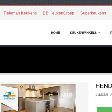
Tieleman Keukens
DB KeukenGroep
Superkeukens
HOME
KEUKENWINKELS
HEND
Laatste u