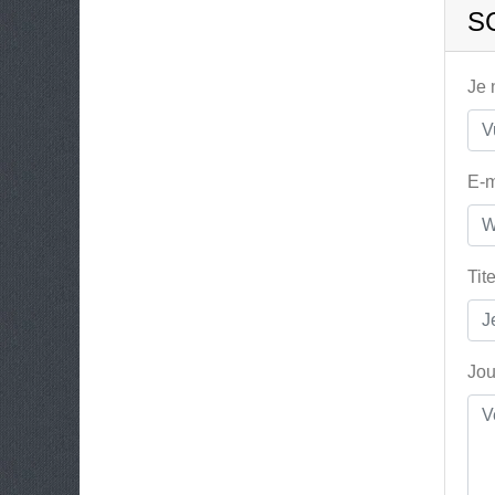
S
Je
E-m
Tit
Jou