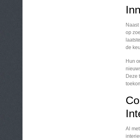
Inn
Naast 
op zoe
laatst
de keu
Hun on
nieuws
Deze t
toekom
Co
In
Al met
interi