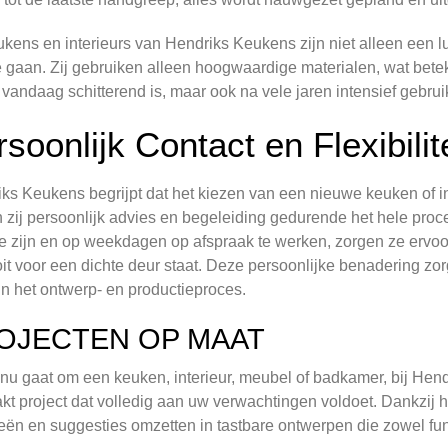
kens en interieurs van Hendriks Keukens zijn niet alleen een 
 gaan. Zij gebruiken alleen hoogwaardige materialen, wat bet
 vandaag schitterend is, maar ook na vele jaren intensief gebrui
soonlijk Contact en Flexibilite
ks Keukens begrijpt dat het kiezen van een nieuwe keuken of in
 zij persoonlijk advies en begeleiding gedurende het hele proce
e zijn en op weekdagen op afspraak te werken, zorgen ze ervoor d
it voor een dichte deur staat. Deze persoonlijke benadering zor
in het ontwerp- en productieproces.
OJECTEN OP MAAT
 nu gaat om een keuken, interieur, meubel of badkamer, bij He
t project dat volledig aan uw verwachtingen voldoet. Dankzi
eën en suggesties omzetten in tastbare ontwerpen die zowel funct