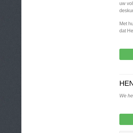
uw vol
deskun
Met hu
dat H
HEN
We heb