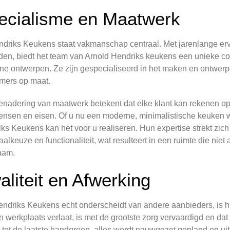
ecialisme en Maatwerk
ndriks Keukens staat vakmanschap centraal. Met jarenlange erva
den, biedt het team van Arnold Hendriks keukens een unieke co
e ontwerpen. Ze zijn gespecialiseerd in het maken en ontwerp
mers op maat.
nadering van maatwerk betekent dat elke klant kan rekenen op e
nsen en eisen. Of u nu een moderne, minimalistische keuken wil
ks Keukens kan het voor u realiseren. Hun expertise strekt zich u
aalkeuze en functionaliteit, wat resulteert in een ruimte die niet
aam.
aliteit en Afwerking
ndriks Keukens echt onderscheidt van andere aanbieders, is hu
n werkplaats verlaat, is met de grootste zorg vervaardigd en dat 
 tot de laatste handgreep, alles wordt nauwgezet gepland en ui