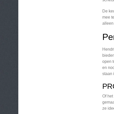
De keu
mee te
alleen
Per
Hendri
bieden
open t
en noo
staan 
PR
Of het
gemaak
ze ide