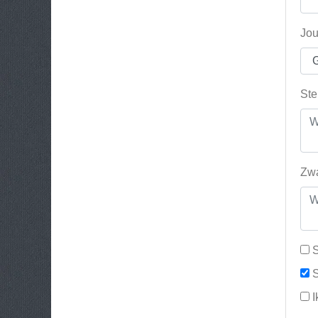
Jou
Ste
Zwa
S
S
I