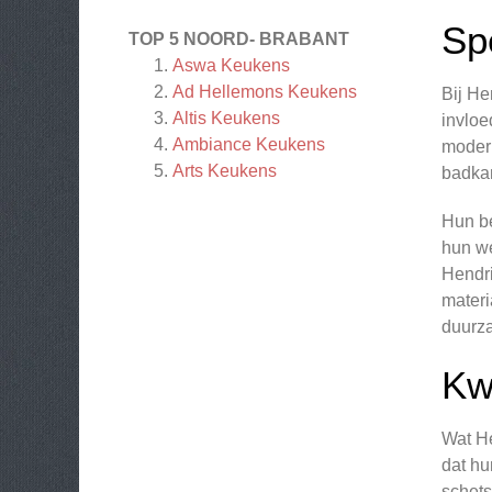
Sp
TOP 5 NOORD- BRABANT
Aswa Keukens
Ad Hellemons Keukens
Bij He
Altis Keukens
invloe
Ambiance Keukens
modern
Arts Keukens
badka
Hun be
hun we
Hendri
materi
duurz
Kw
Wat He
dat hu
schets