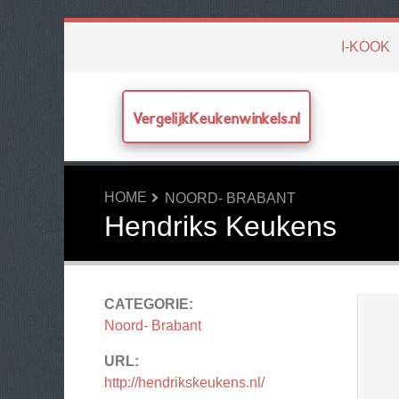
I-KOOK
VergelijkKeukenwinkels.nl
HOME
NOORD- BRABANT
Hendriks Keukens
CATEGORIE:
Noord- Brabant
URL:
http://hendrikskeukens.nl/