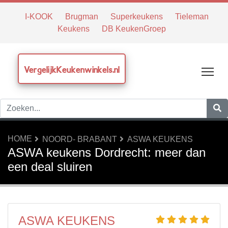
I-KOOK
Brugman
Superkeukens
Tieleman
Keukens
DB KeukenGroep
VergelijkKeukenwinkels.nl
Tog
HOME
NOORD- BRABANT
ASWA KEUKENS
ASWA keukens Dordrecht: meer dan
een deal sluiren
ASWA KEUKENS