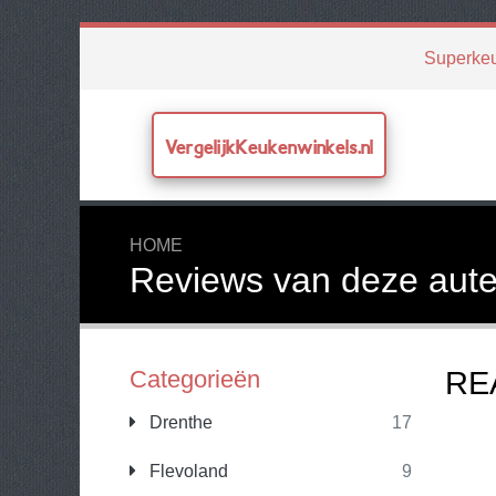
Superke
VergelijkKeukenwinkels.nl
HOME
Reviews van deze aute
Categorieën
RE
Drenthe
17
Flevoland
9