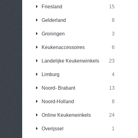
Friesland
15
Gelderland
8
Groningen
3
Keukenaccessoires
6
Landelijke Keukenwinkels
23
Limburg
4
Noord- Brabant
13
Noord-Holland
8
Online Keukenwinkels
24
Overijssel
1