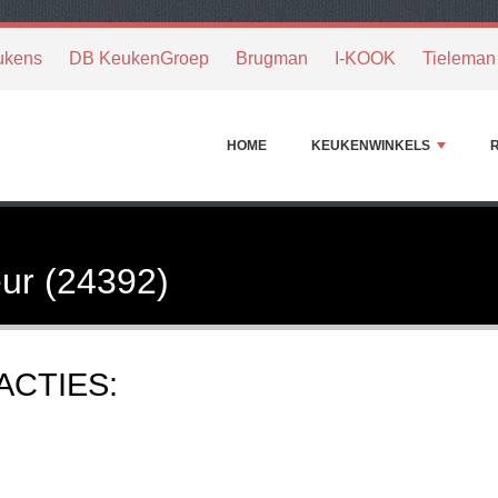
ukens
DB KeukenGroep
Brugman
I-KOOK
Tieleman
HOME
KEUKENWINKELS
ur (24392)
ACTIES: