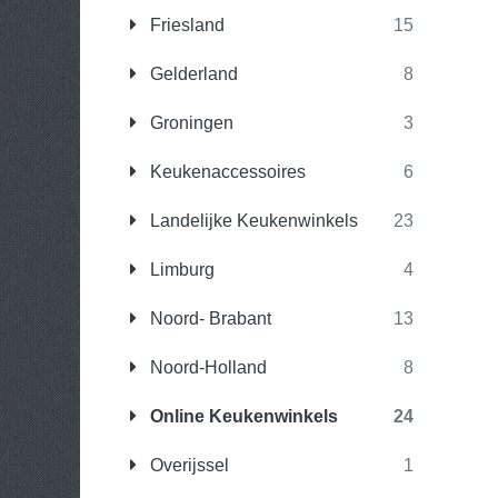
Friesland
15
Gelderland
8
Groningen
3
Keukenaccessoires
6
Landelijke Keukenwinkels
23
Limburg
4
Noord- Brabant
13
Noord-Holland
8
Online Keukenwinkels
24
Overijssel
1