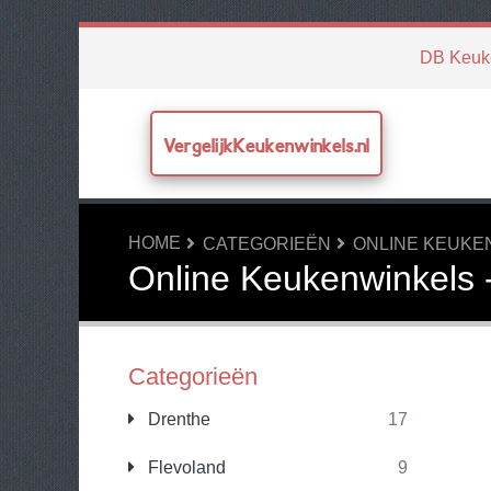
DB Keuk
VergelijkKeukenwinkels.nl
HOME
CATEGORIEËN
ONLINE KEUKE
Online Keukenwinkels 
Categorieën
Drenthe
17
Flevoland
9