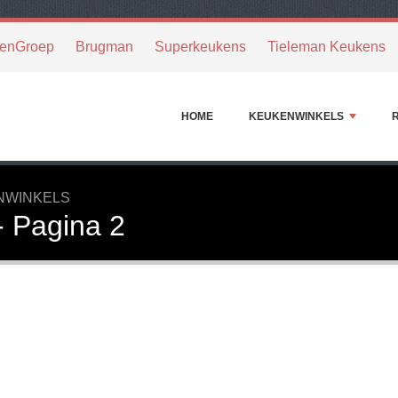
enGroep
Brugman
Superkeukens
Tieleman Keukens
HOME
KEUKENWINKELS
NWINKELS
- Pagina 2